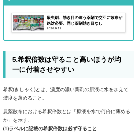
殺虫剤、効き目の違う薬剤で交互に散布が
絶対必要、同じ薬剤効き目なし
2026.6.12
5.希釈倍数は守ること高いほうが均
一に付着させやすい
希釈(きしゃく)とは、濃度の濃い薬剤の原液に水を加えて
濃度を薄めること。
農薬散布における希釈倍数とは「原液を水で何倍に薄める
か」を示す。
(1)ラベルに記載の希釈倍数は必ず守ること