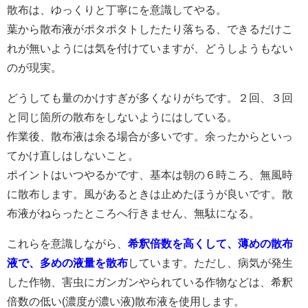
散布は、ゆっくりと丁寧にを意識してやる。
葉から散布液がポタポタトしたたり落ちる、できるだけこ
れが無いようには気を付けていますが、どうしようもない
のが現実。
どうしても量のかけすぎが多くなりがちです。２回、３回
と同じ箇所の散布をしないようにはしている。
作業後、散布液は余る場合が多いです。余ったからといっ
てかけ直しはしないこと。
ポイントはいつやるかです、基本は朝の６時ころ、無風時
に散布します。風があるときは止めたほうが良いです。散
布液がねらったところへ行きません、無駄になる。
これらを意識しながら、
希釈倍数を高くして、薄めの散布
液で、多めの液量を散布
しています。ただし、病気が発生
した作物、害虫にガンガンやられている作物などは、希釈
倍数の低い(濃度が濃い液)散布液を使用します。