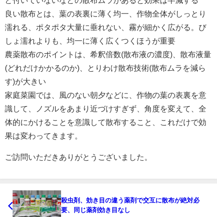
良い散布とは、葉の表裏に薄く均一、作物全体がしっとり
濡れる、ポタポタ大量に垂れない、霧が細かく広がる。び
しょ濡れよりも、均一に薄く広くつくほうが重要
農薬散布のポイントは、希釈倍数(散布液の濃度)、散布液量
(どれだけかかるのか)、とりわけ散布技術(散布ムラを減ら
す)が大きい
家庭菜園では、風のない朝夕などに、作物の葉の表裏を意
識して、ノズルをあまり近づけすぎず、角度を変えて、全
体的にかけることを意識して散布すること、これだけで効
果は変わってきます。
ご訪問いただきありがとうございました。
殺虫剤、効き目の違う薬剤で交互に散布が絶対必
要、同じ薬剤効き目なし