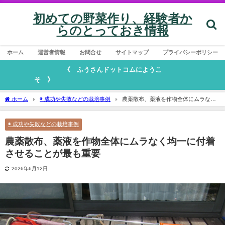
初めての野菜作り、経験者か
らのとっておき情報
ホーム
運営者情報
お問合せ
サイトマップ
プライバシーポリシー
《 ふうさんドットコムにようこ
そ 》
ホーム
◉ 成功や失敗などの栽培事例
農薬散布、薬液を作物全体にムラなく
均一に付着させることが最も重要
◉ 成功や失敗などの栽培事例
農薬散布、薬液を作物全体にムラなく均一に付着
させることが最も重要
2026年6月12日