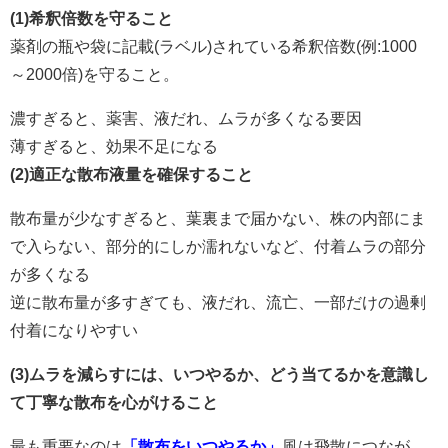
(1)希釈倍数を守ること
薬剤の瓶や袋に記載(ラベル)されている希釈倍数(例:1000
～2000倍)を守ること。
濃すぎると、薬害、液だれ、ムラが多くなる要因
薄すぎると、効果不足になる
(2)適正な散布液量を確保すること
散布量が少なすぎると、葉裏まで届かない、株の内部にま
で入らない、部分的にしか濡れないなど、付着ムラの部分
が多くなる
逆に散布量が多すぎても、液だれ、流亡、一部だけの過剰
付着になりやすい
(3)ムラを減らすには、いつやるか、どう当てるかを意識し
て丁寧な散布を心がけること
最も重要なのは
「散布をいつやるか」
風は飛散につなが