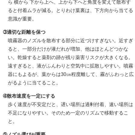
ら 横から 下から上へ、上から下へと角度を変えて散布す
ると付着ムラが減る。とりわけ葉裏は、下方向から当てる
意識が重要。
➂適切な距離を保つ
噴霧器のノズルを散布する部分に近づけすぎない。近すぎ
ると、一部分だけが液だれが増加、他はほとんどつかな
い。乾燥すると薬剤の跡が残り薬害リスクが大きくなる。
遠すぎると、液がふんわりと空気中に拡散しやすい。噴霧
器にもよるが、葉からは30㎝程度離して、霧がふわっと広
がるように当てること。
➃散布速度を一定にする
歩く速度が不安定だと、遅い場所は過剰付着、速い場所は
不足になりやすい。そのため一定のリズムで移動するこ
と。
➄ノズル選びが重要