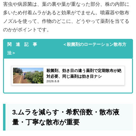
害虫や病原菌は、葉の裏や葉が重なった部分、株の内部に
多いため付着ムラがあると効果がでません。噴霧器や散布
ノズルを使って、作物のどこに、どうやって薬剤を当てる
のかがポイントです。
関 連 記 事 ＜殺菌剤のローテーション散布方
法＞
殺菌剤、効き目の違う薬剤で定期散布が絶
対必要、同じ薬剤は効き目ナシ
2026.6.8
3.ムラを減らす・希釈倍数・散布液
量・丁寧な散布が重要