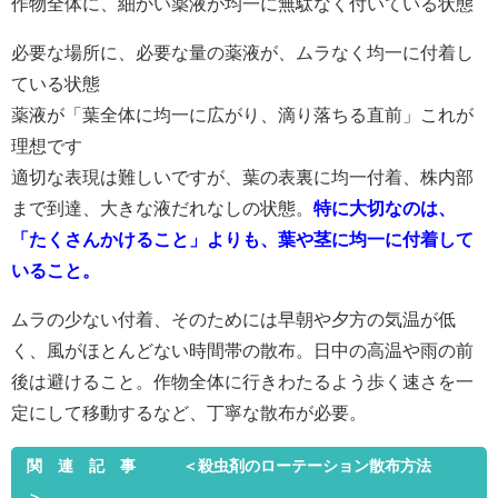
作物全体に、細かい薬液が均一に無駄なく付いている状態
必要な場所に、必要な量の薬液が、ムラなく均一に付着し
ている状態
薬液が「葉全体に均一に広がり、滴り落ちる直前」これが
理想です
適切な表現は難しいですが、葉の表裏に均一付着、株内部
まで到達、大きな液だれなしの状態。
特に大切なのは、
「たくさんかけること」よりも、葉や茎に均一に付着して
いること。
ムラの少ない付着、そのためには早朝や夕方の気温が低
く、風がほとんどない時間帯の散布。日中の高温や雨の前
後は避けること。作物全体に行きわたるよう歩く速さを一
定にして移動するなど、丁寧な散布が必要。
関 連 記 事 ＜殺虫剤のローテーション散布方法
＞