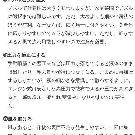
ノズルで付着性は大きく変わりますが、家庭菜園でノズル
の選択までは難しいです。ただ、大粒よりも細かい霧状の
ほうが有利。なぜならば、広く均一に付きやすい、葉全体
に広がりやすいのでムラが減少しやすい。ただし、細かす
ぎると風で流れ飛散しやすいので注意が必要。
➅圧力を適正にする
手動噴霧器の蓄圧式などは圧力が落ちてくると液体のまま
噴出したり、霧の量が極端に少なくなる。こまめに再加圧
するしかないが、霧の細かさを意識して散布するように。
エンジン式は安定した高圧力で散布できるが圧力が高すぎ
ると、飛散増加、液だれ 葉傷みになりやすいので要注
意。
⓻風を避ける
風があると、作物の裏面不足が発生しやすい。一部に集