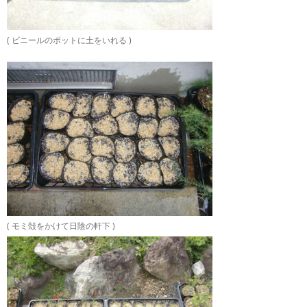
( ビニールのポットに土をいれる )
( モミ殻をかけて日陰の軒下 )