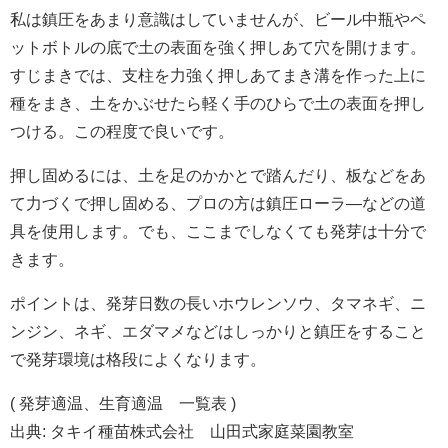
私は鎮圧をあまり意識はしていませんが、ビール中瓶やペ
ットボトルの底で土の表面を強く押しあて穴を開けます。
すじまきでは、支柱を力強く押しあてまき溝を作った上に
種をまき、土をかぶせたら軽く手のひらで土の表面を押し
つける。この程度で良いです。
押し固めるには、土を足のかかとで踏んだり、板などをあ
て力づくで押し固める、プロの方は鎮圧ローラ―などの道
具を使用します。でも、ここまでしなくても発芽は十分で
きます。
ポイントは、発芽日数の長いホウレンソウ、タマネギ、ニ
ンジン、ネギ、エダマメなどはしっかりと鎮圧をすること
で発芽環境は格段によくなります。
( 発芽適温、生育適温 一覧表 )
出典: タキイ種苗株式会社 山田式家庭菜園教室