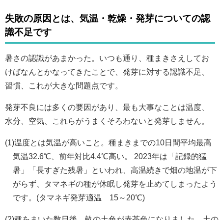
失敗の原因とは、気温・乾燥・発芽についての認
識不足です
暑さの認識があまかった。いつも通り、種まきさえしてお
けばなんとかなってきたことで、発芽に対する認識不足、
習慣、これが大きな問題点です。
発芽不良には多くの要因があり、最も大事なことは温度、
水分、空気、これらがうまくそろわないと発芽しません。
(1)温度とは気温が高いこと。種まきまでの10日間平均最高
気温32.6℃、前年対比4.4℃高い。 2023年は「記録的猛
暑」「長すぎた残暑」といわれ、高温続きで畑の地温が下
がらず、タマネギの種が休眠し発芽を止めてしまったよう
です。(タマネギ発芽適温 15～20℃)
(2)種をまいた数日後、畝の土色が赤茶色になりました。土の