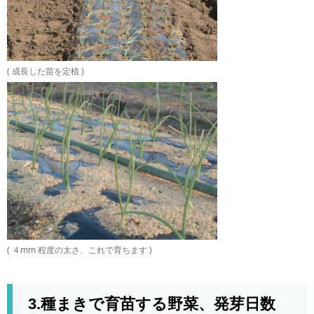
( 成長した苗を定植 )
( ４mm 程度の太さ、これで育ちます )
3.種まきで育苗する野菜、発芽日数