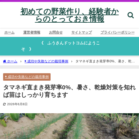
初めての野菜作り、経験者か
らのとっておき情報
ホーム
運営者情報
お問合せ
サイトマップ
プライバシーポリシー
《 ふうさんドットコムにようこ
そ 》
ホーム
◉ 成功や失敗などの栽培事例
タマネギ直まき発芽率0%、暑さ、乾燥
対策を知れば苗はしっかり育ちます
◉ 成功や失敗などの栽培事例
タマネギ直まき発芽率0%、暑さ、乾燥対策を知れ
ば苗はしっかり育ちます
2026年6月8日