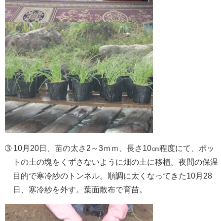
➂ 10月20日、苗の太さ2～3ｍｍ、長さ10㎝程度にて、ポッ
トの土の塊をくずさないように畑の土に移植。夜間の保温
目的で寒冷紗のトンネル。順調に太くなってきた10月28
日、寒冷紗を外す。葉面散布で育苗。