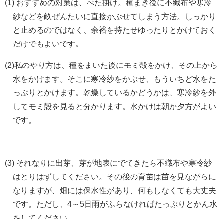
(1) おすすめの対策は、べた掛け。種まき後に不織布や寒冷
紗などを畝ぜんたいに直接かぶせてしまう方法。しっかり
と止めるのではなく、余裕を持たせゆったりとかけておく
だけでもよいです。
(2)私のやり方は、種をまいた後にモミ殻をかけ、その上から
水をかけます。そこに寒冷紗をかぶせ、もういちど水をた
っぷりとかけます。乾燥しているかどうかは、寒冷紗を外
してモミ殻を見ると分かります。水かけは朝か夕方がよい
です。
(3) それなりに出芽、芽が地表にでてきたら不織布や寒冷紗
はとりはずしてください。その後の育苗は苗を見ながらに
なりますが、畑には保水性があり、何もしなくても大丈夫
です。ただし、4～5日雨がふらなければたっぷりとかん水
をしてください。