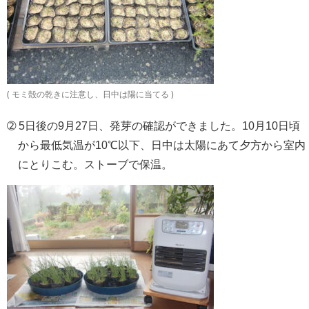
( モミ殻の乾きに注意し、日中は陽に当てる )
➁ 5日後の9月27日、発芽の確認ができました。10月10日頃
から最低気温が10℃以下、日中は太陽にあて夕方から室内
にとりこむ。ストーブで保温。