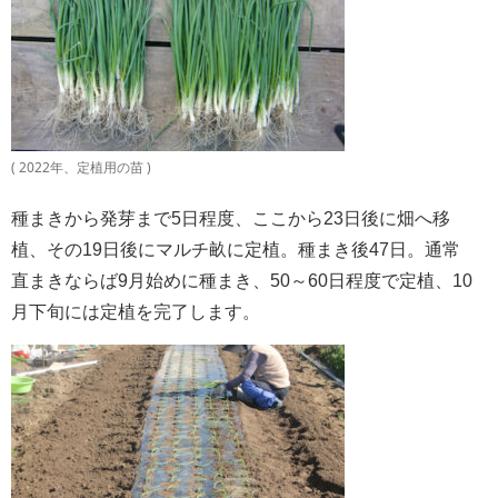
( 2022年、定植用の苗 )
種まきから発芽まで5日程度、ここから23日後に畑へ移
植、その19日後にマルチ畝に定植。種まき後47日。通常
直まきならば9月始めに種まき、50～60日程度で定植、10
月下旬には定植を完了します。