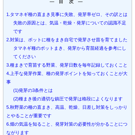
― 目 次 ―
1.タマネギ種の直まき見事に失敗、発芽率ゼロ、その訳とは
失敗の原因とは、気温・乾燥・発芽についての認識不足
です
2.対策は、ポットに種をまき自宅で発芽させ苗を育てました
タマネギ種のポットまき、発芽から育苗経過を参考にし
てください
3.種まきで育苗する野菜、発芽日数を毎年記録しておくこと
4.上手な発芽作業、種の発芽ポイントを知っておくことが大
事
(1)発芽の3条件とは
(2)種まき後の適切な鎮圧で発芽は格段によくなります
5.秋野菜の種の直まき、高温、乾燥、日差し対策をしっかり
とやることが重要です
6.畑の気温を知ること、発芽対策の必要性が分かることにつ
ながります