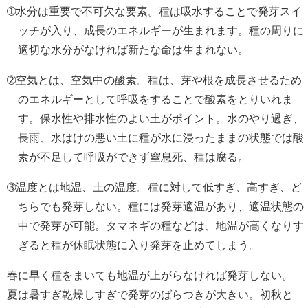
➀水分は重要で不可欠な要素。種は吸水することで発芽スイ
ッチが入り、成長のエネルギーが生まれます。種の周りに
適切な水分がなければ新たな命は生まれない。
➁空気とは、空気中の酸素。種は、芽や根を成長させるため
のエネルギーとして呼吸をすることで酸素をとりいれま
す。保水性や排水性のよい土がポイント。水のやり過ぎ、
長雨、水はけの悪い土に種が水に浸ったままの状態では酸
素が不足して呼吸ができず窒息死、種は腐る。
➂温度とは地温、土の温度。種に対して低すぎ、高すぎ、ど
ちらでも発芽しない。種には発芽適温があり、適温状態の
中で発芽が可能。タマネギの種などは、地温が高くなりす
ぎると種が休眠状態に入り発芽を止めてしまう。
春に早く種をまいても地温が上がらなければ発芽しない。
夏は暑すぎ乾燥しすぎで発芽のばらつきが大きい。初秋と